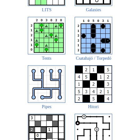
LITS
Galaxies
Tents
Csatahajó / Torpedó
Pipes
Hitori