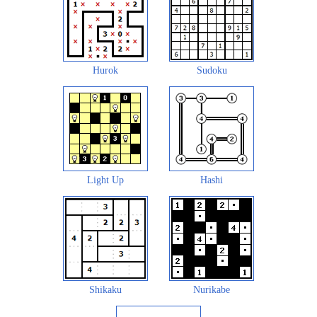
Hurok
Sudoku
Light Up
Hashi
Shikaku
Nurikabe