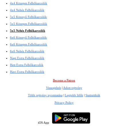
4x4 Közepes Felhőkarcolók
4x4 Nehéz Felhőkarcolók
5x5 Könnyű Felhőkarcolók
5x5 Közepes Felhőkarcolók
5x5 Nehéz Felhőkarcolók
6x6 Könnyű Felhőkarcolók
6x6 Közepes Felhőkarcolók
6x6 Nehéz Felhőkarcolók
Napi Extra Felhőkarcolók
Heti Extra Felhőkarcolók
Havi Extra Felhőkarcolók
Become a Patron
Visszajelzés
|
Adott rejtvény
Több rejtvény nyomtatása
|
Legjobb Idők
|
Statisztikák
Privacy Policy
iOS App