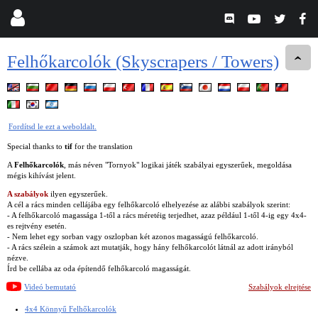
Felhőkarcolók (Skyscrapers / Towers)
Fordítsd le ezt a weboldalt.
Special thanks to
tif
for the translation
A
Felhőkarcolók
, más néven "Tornyok" logikai játék szabályai egyszerűek, megoldása
mégis kihívást jelent.
A szabályok
ilyen egyszerűek.
A cél a rács minden cellájába egy felhőkarcoló elhelyezése az alábbi szabályok szerint:
- A felhőkarcoló magassága 1-től a rács méretéig terjedhet, azaz például 1-től 4-ig egy 4x4-
es rejtvény esetén.
- Nem lehet egy sorban vagy oszlopban két azonos magasságú felhőkarcoló.
- A rács szélein a számok azt mutatják, hogy hány felhőkarcolót látnál az adott irányból
nézve.
Írd be cellába az oda építendő felhőkarcoló magasságát.
Videó bemutató
Szabályok elrejtése
4x4 Könnyű Felhőkarcolók